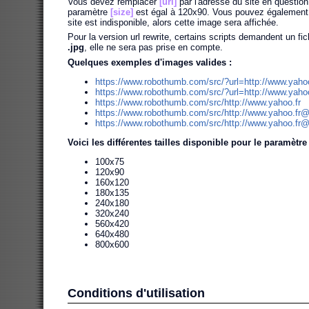
Vous devez remplacer
[url]
par l'adresse du site en question
paramètre
[size]
est égal à 120x90. Vous pouvez également s
site est indisponible, alors cette image sera affichée.
Pour la version url rewrite, certains scripts demandent un fichi
.jpg
, elle ne sera pas prise en compte.
Quelques exemples d'images valides :
https://www.robothumb.com/src/?url=http://www.yahoo
https://www.robothumb.com/src/?url=http://www.yah
https://www.robothumb.com/src/http://www.yahoo.fr
https://www.robothumb.com/src/http://www.yahoo.fr
https://www.robothumb.com/src/http://www.yahoo.fr
Voici les différentes tailles disponible pour le paramètr
100x75
120x90
160x120
180x135
240x180
320x240
560x420
640x480
800x600
Conditions d'utilisation