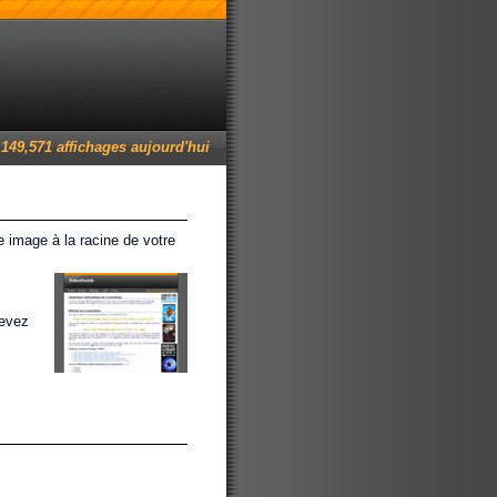
149,571 affichages aujourd'hui
e image à la racine de votre
devez