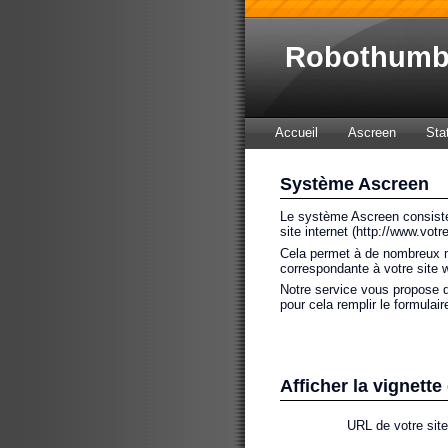
Robothum
Accueil
Ascreen
Sta
Système Ascreen
Le système Ascreen consiste 
site internet (http://www.vot
Cela permet à de nombreux mo
correspondante à votre site w
Notre service vous propose d
pour cela remplir le formulai
Afficher la vignette
URL de votre site